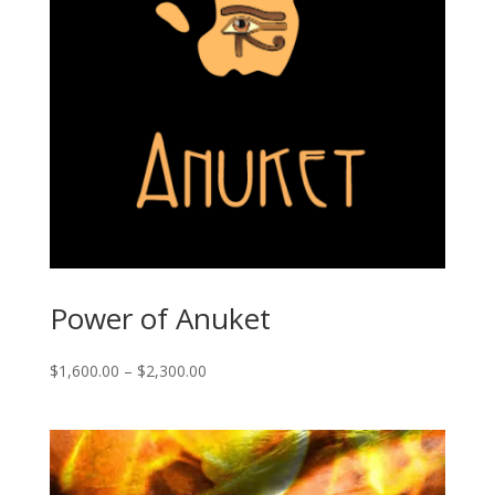
Power of Anuket
Price
$
1,600.00
–
$
2,300.00
range:
$1,600.00
through
$2,300.00