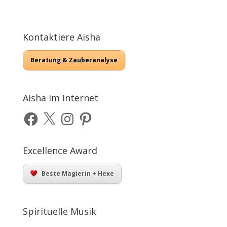
range:
$400.00
through
Kontaktiere Aisha
$900.00
Beratung & Zauberanalyse
Aisha im Internet
Facebook
X
Instagram
Pinterest
Excellence Award
Beste Magierin + Hexe
Spirituelle Musik