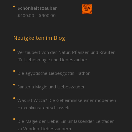
through
range:
Schönheitszauber
$900.00
$400.00
Price
$
400.00
–
$
900.00
through
range:
$900.00
$400.00
through
Neuigkeiten im Blog
$900.00
Verzaubert von der Natur: Pflanzen und Kräuter
für Liebesmagie und Liebeszauber
Die ägyptische Liebesgöttin Hathor
Santeria Magie und Liebeszauber
Was ist Wicca? Die Geheimnisse einer modernen
Hexenkunst entschlüsselt
Die Magie der Liebe: Ein umfassender Leitfaden
zu Voodoo-Liebeszaubern