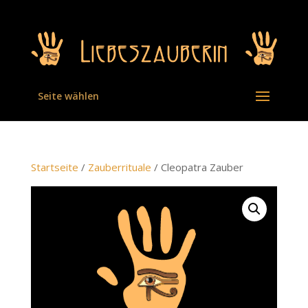
Seite wählen
Startseite
/
Zauberrituale
/ Cleopatra Zauber