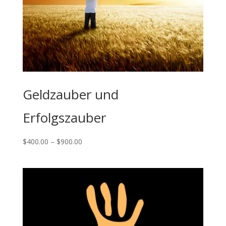
Geldzauber und
Erfolgszauber
Price
$
400.00
–
$
900.00
range:
$400.00
through
$900.00