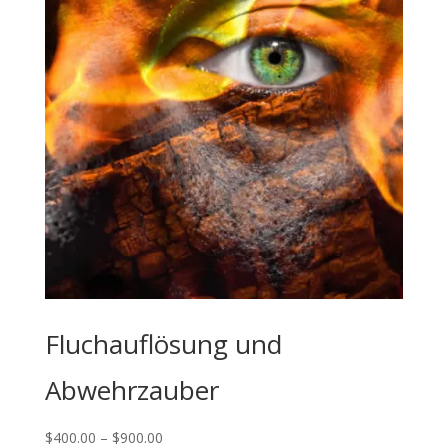
Fluchauflösung und
Abwehrzauber
Price
$
400.00
–
$
900.00