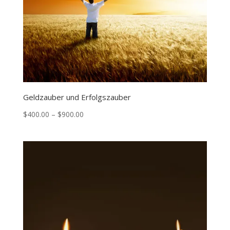
Geldzauber und Erfolgszauber
Price
$
400.00
–
$
900.00
range:
$400.00
through
$900.00