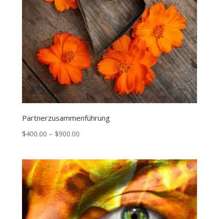
Partnerzusammenführung
Price
$
400.00
–
$
900.00
range:
$400.00
through
$900.00