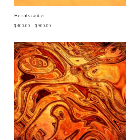
Heiratszauber
Price
$
400.00
–
$
900.00
range:
$400.00
through
$900.00