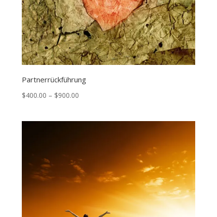
Partnerrückführung
Price
$
400.00
–
$
900.00
range:
$400.00
through
$900.00