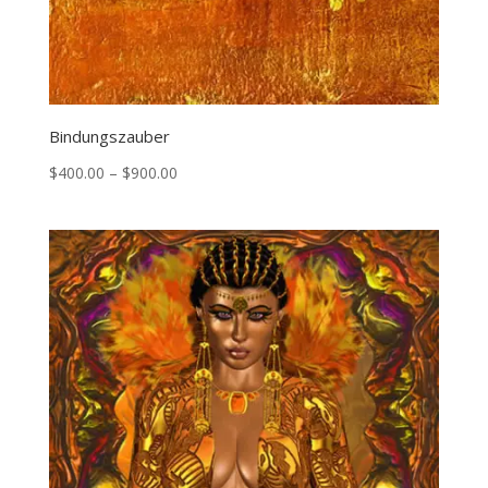
Bindungszauber
Price
$
400.00
–
$
900.00
range:
$400.00
through
$900.00