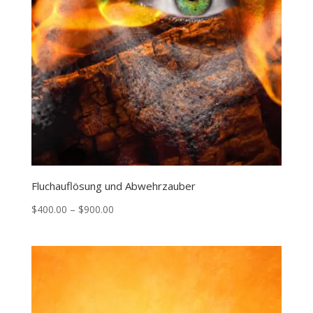
Fluchauflösung und Abwehrzauber
Price
$
400.00
–
$
900.00
range:
$400.00
through
$900.00