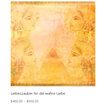
Liebeszauber für die wahre Liebe
Price
$
400.00
–
$
900.00