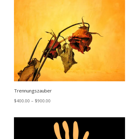
Trennungszauber
Price
$
400.00
–
$
900.00
range:
$400.00
through
$900.00