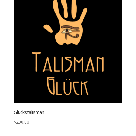
$900.00
Glückstalisman
$
200.00