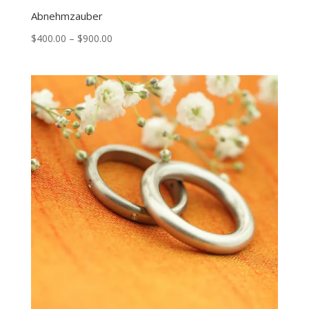
Abnehmzauber
Price
$
400.00
–
$
900.00
range:
$400.00
through
$900.00