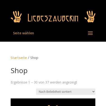
Seite wählen
Startseite
/ Shop
Shop
Sorted
Ergebnisse 1 – 30 von 37 werden angezeigt
by
popularity