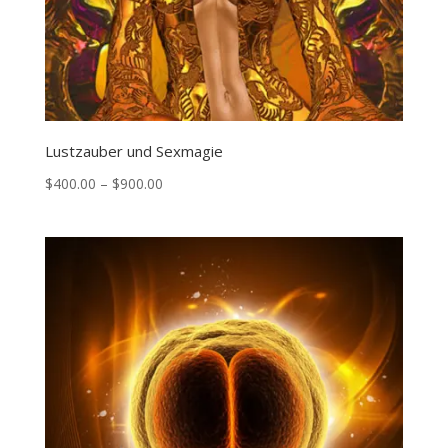
Lustzauber und Sexmagie
Price
$
400.00
–
$
900.00
range:
$400.00
through
$900.00