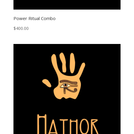
Power Ritual Combo
$
400.00