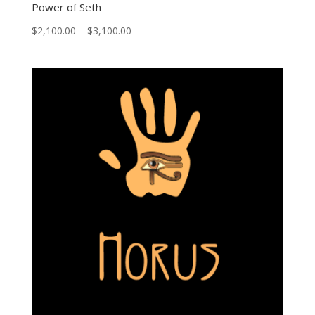
Power of Seth
Price
$
2,100.00
–
$
3,100.00
range:
$2,100.00
through
$3,100.00