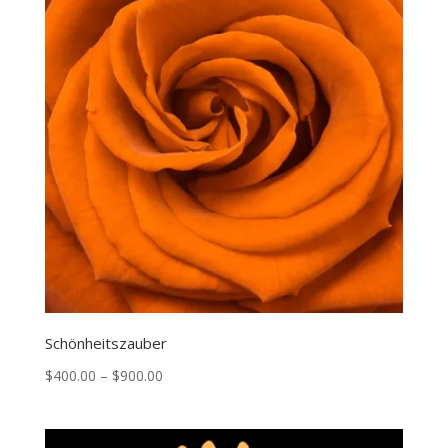
Schönheitszauber
Price
$
400.00
–
$
900.00
range:
$400.00
through