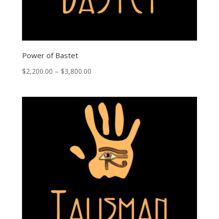
Power of Bastet
Price
$
2,200.00
–
$
3,800.00
range:
$2,200.00
through
$3,800.00