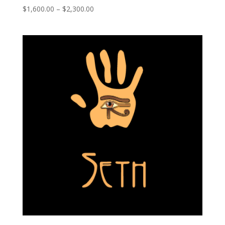
Price
$
1,600.00
–
$
2,300.00
range:
$1,600.00
through
$2,300.00