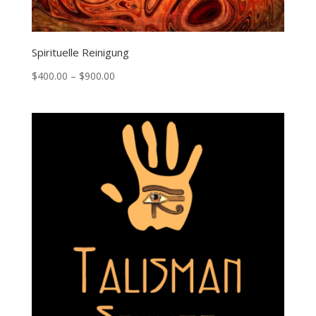
Spirituelle Reinigung
Price
$
400.00
–
$
900.00
range:
$400.00
through
$900.00