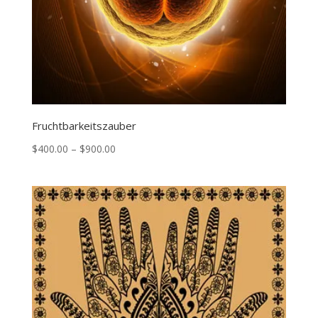
Fruchtbarkeitszauber
Price
$
400.00
–
$
900.00
range:
$400.00
through
$900.00