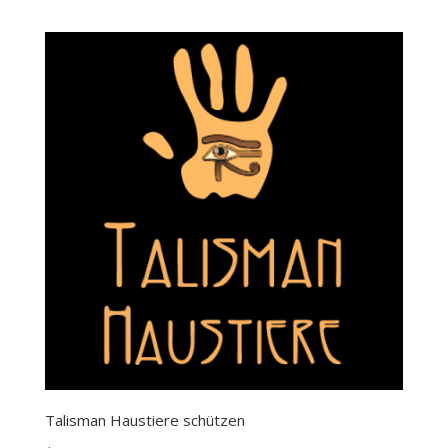
range:
$400.00
through
$900.00
Talisman Haustiere schützen