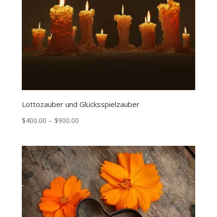
Lottozauber und Glücksspielzauber
Price
$
400.00
–
$
900.00
range:
$400.00
through
$900.00