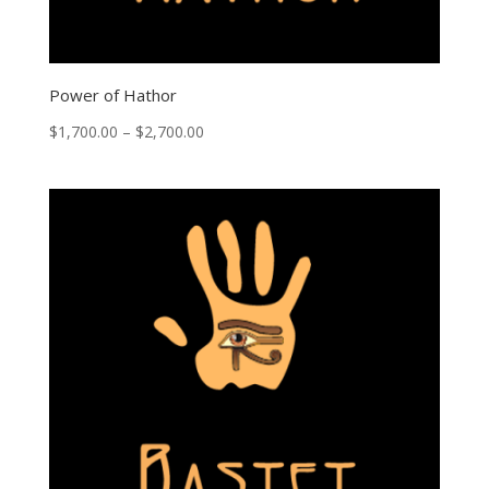
Power of Hathor
Price
$
1,700.00
–
$
2,700.00
range:
$1,700.00
through
$2,700.00