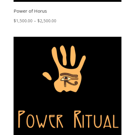
Power of Horus
Price
$
1,500.00
–
$
2,500.00
range:
$1,500.00
through
$2,500.00