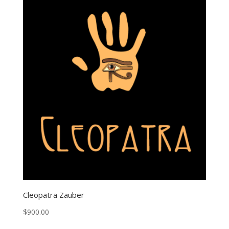
Cleopatra Zauber
$
900.00