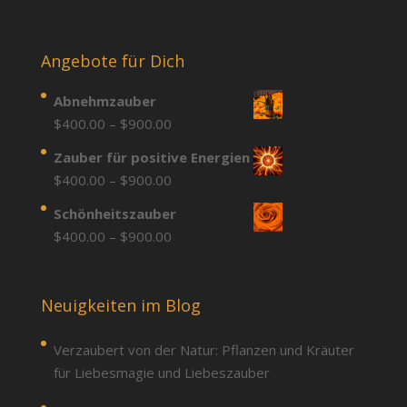
Angebote für Dich
Abnehmzauber
Price
$
400.00
–
$
900.00
range:
Zauber für positive Energien
$400.00
Price
$
400.00
–
$
900.00
through
range:
Schönheitszauber
$900.00
$400.00
Price
$
400.00
–
$
900.00
through
range:
$900.00
$400.00
through
Neuigkeiten im Blog
$900.00
Verzaubert von der Natur: Pflanzen und Kräuter
für Liebesmagie und Liebeszauber