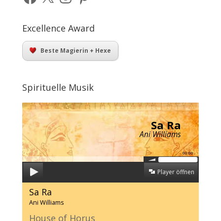
Excellence Award
Beste Magierin + Hexe
Spirituelle Musik
Sa Ra
Ani Williams
00:00
Player öffnen
Sa Ra
Ani Williams
House of Horus