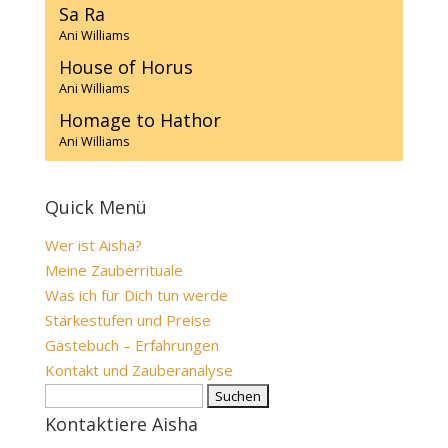
Sa Ra
Ani Williams
House of Horus
Ani Williams
Homage to Hathor
Ani Williams
Quick Menü
Wer ist Aisha?
Meine Zauberrituale
Was ich für Dich tun werde
Stärkestufen und Preise
Gästebuch – Erfahrungen
Kontakt und Zauberanalyse
Suche
nach:
Kontaktiere Aisha