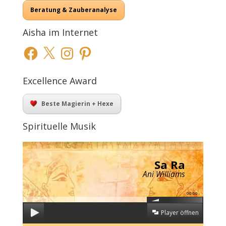
Beratung & Zauberanalyse
Aisha im Internet
Facebook
X
Instagram
Pinterest
Excellence Award
Beste Magierin + Hexe
Spirituelle Musik
Sa Ra
Ani Williams
00:00
Player öffnen