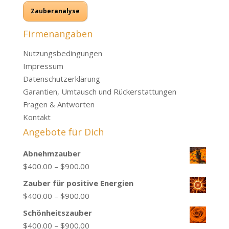
Zauberanalyse
Firmenangaben
Nutzungsbedingungen
Impressum
Datenschutzerklärung
Garantien, Umtausch und Rückerstattungen
Fragen & Antworten
Kontakt
Angebote für Dich
Abnehmzauber
Price
$
400.00
–
$
900.00
range:
Zauber für positive Energien
$400.00
Price
$
400.00
–
$
900.00
through
range:
Schönheitszauber
$900.00
$400.00
Price
$
400.00
–
$
900.00