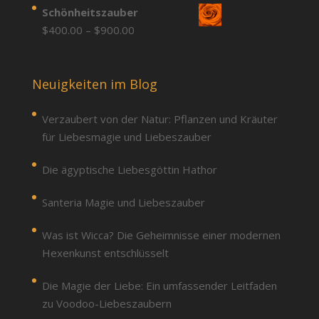
range:
Schönheitszauber
$900.00
$400.00
Price
$
400.00
–
$
900.00
through
range:
$900.00
$400.00
through
Neuigkeiten im Blog
$900.00
Verzaubert von der Natur: Pflanzen und Kräuter
für Liebesmagie und Liebeszauber
Die ägyptische Liebesgöttin Hathor
Santeria Magie und Liebeszauber
Was ist Wicca? Die Geheimnisse einer modernen
Hexenkunst entschlüsselt
Die Magie der Liebe: Ein umfassender Leitfaden
zu Voodoo-Liebeszaubern