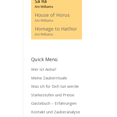
Sa Ra
Ani Williams
House of Horus
Ani Williams
Homage to Hathor
Ani Williams
Quick Menü
Wer ist Aisha?
Meine Zauberrituale
Was ich für Dich tun werde
Stärkestufen und Preise
Gästebuch – Erfahrungen
Kontakt und Zauberanalyse