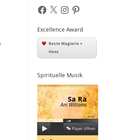
Facebook
X
Instagram
Pinterest
Excellence Award
n
Beste Magierin +
Hexe
Spirituelle Musik
Sa Ra
Ani Williams
00:00
Player öffnen