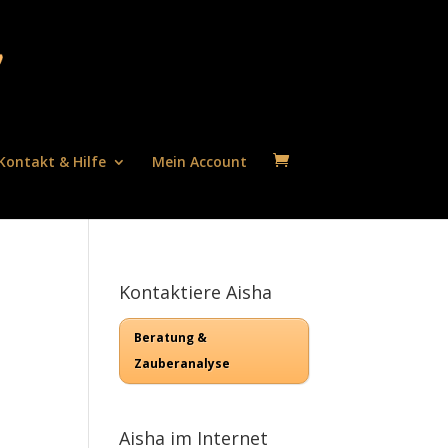
Kontakt & Hilfe
Mein Account
Kontaktiere Aisha
Beratung &
Zauberanalyse
Aisha im Internet
,