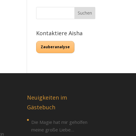
Kontaktiere Aisha
Zauberanalyse
Neuigkeiten im
Gästebuch
:
Die Magie hat mir geholfen
meine große Liebe
in