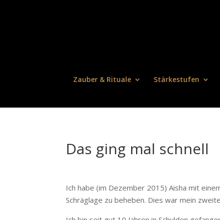
Zauber & Rituale
Stärkestufen
Das ging mal schnell
Ich habe (im Dezember 2015) Aisha mit einem 
Schräglage zu beheben. Dies war mein zweiter
Ich bin seit gut 10 Jahren in Schulden gefangen