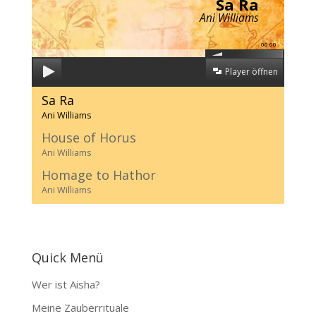
Sa Ra
Ani Williams
00:00
Player öffnen
Sa Ra
Ani Williams
House of Horus
Ani Williams
Homage to Hathor
Ani Williams
Quick Menü
Wer ist Aisha?
Meine Zauberrituale