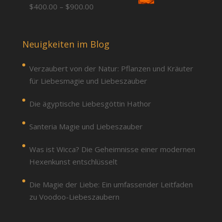
Price
$
400.00
–
$
900.00
through
range:
$900.00
$400.00
through
Neuigkeiten im Blog
$900.00
Verzaubert von der Natur: Pflanzen und Kräuter
für Liebesmagie und Liebeszauber
Die ägyptische Liebesgöttin Hathor
Santeria Magie und Liebeszauber
Was ist Wicca? Die Geheimnisse einer modernen
Hexenkunst entschlüsselt
Die Magie der Liebe: Ein umfassender Leitfaden
zu Voodoo-Liebeszaubern