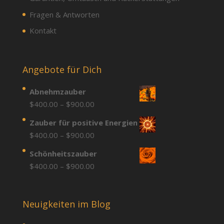
Fragen & Antworten
Kontakt
Angebote für Dich
Abnehmzauber
Price
$
400.00
–
$
900.00
range:
Zauber für positive Energien
$400.00
Price
$
400.00
–
$
900.00
through
range:
Schönheitszauber
$900.00
$400.00
Price
$
400.00
–
$
900.00
through
range:
$900.00
$400.00
through
Neuigkeiten im Blog
$900.00