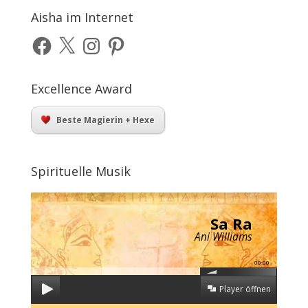
Aisha im Internet
Facebook
X
Instagram
Pinterest
Excellence Award
Beste Magierin + Hexe
Spirituelle Musik
Sa Ra
Ani Williams
00:00
Player öffnen