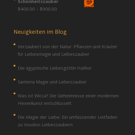
Schönheitszauber
$900.00
$400.00
Price
$
400.00
–
$
900.00
through
range:
$900.00
$400.00
through
Neuigkeiten im Blog
$900.00
Verzaubert von der Natur: Pflanzen und Kräuter
für Liebesmagie und Liebeszauber
Die ägyptische Liebesgöttin Hathor
Santeria Magie und Liebeszauber
Was ist Wicca? Die Geheimnisse einer modernen
Hexenkunst entschlüsselt
Die Magie der Liebe: Ein umfassender Leitfaden
zu Voodoo-Liebeszaubern